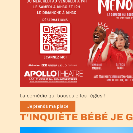
La comédie qui bouscule les règles !
Je prends ma place
T'INQUIÈTE BÉBÉ JE G