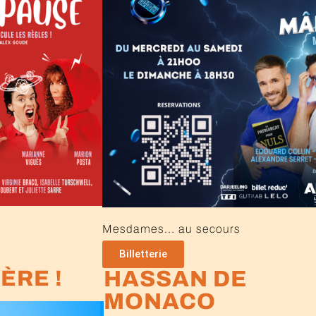
Mesdames... au secours
Billetterie
ÈRE !
HASSAN DE
MONACO